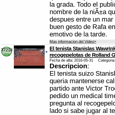
la grada. Todo el publi
nombre de la niÃ±a qu
despues entre un mar 
buen gesto de Rafa e
emotivo de la tarde.
Mas informacion del Video>
El tenista Stanislas Wawrin
37218
recogepelotas de Rolland G
Votar
Fecha de alta: 2016-05-31
Categoria
Descripcion
:
El tenista suizo Stani
queria mantenerse cal
partido ante Victor Tro
pedido un medical tim
pregunta al recogepel
lado si sabe jugar al t