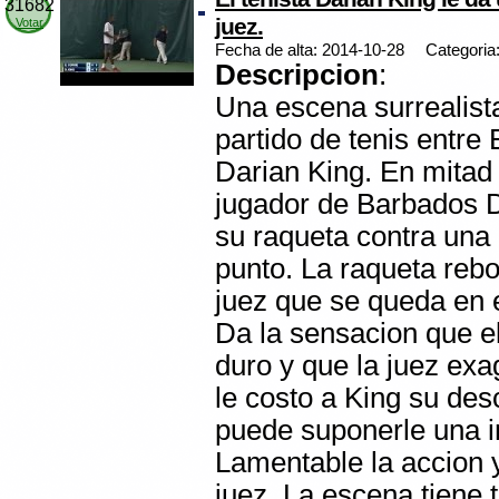
31682
juez.
Votar
Fecha de alta: 2014-10-28
Categoria
Descripcion
:
Una escena surrealist
partido de tenis entre
Darian King. En mitad d
jugador de Barbados D
su raqueta contra una 
punto. La raqueta rebo
juez que se queda en e
Da la sensacion que el
duro y que la juez exag
le costo a King su desc
puede suponerle una i
Lamentable la accion y
juez. La escena tiene 