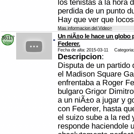
los tenistas a la hora d
perdida de un punto du
Hay que ver que locos
Mas informacion del Video>
Un niÃ±o le hace un globo 
36117
Federer.
Votar
Fecha de alta: 2015-03-11
Categoria
Descripcion
:
Disputa de un partido 
el Madison Square Ga
enfrentaba a Roger Fe
bulgaro Grigor Dimitrov
a un niÃ±o a jugar y g
con Federer, hasta q
el suizo sube a la red 
responde haciendole u