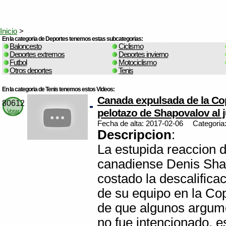
Inicio
>
En la categoria de Deportes tenemos estas subcategorias:
Baloncesto
Ciclismo
Deportes extremos
Deportes invierno
Futbol
Motociclismo
Otros deportes
Tenis
En la categoria de Tenis tenemos estos Videos:
Canada expulsada de la Cop
80612
pelotazo de Shapovalov al ju
Votar
Fecha de alta: 2017-02-06
Categoria
Descripcion
:
La estupida reaccion d
canadiense Denis Sha
costado la descalificac
de su equipo en la Co
de que algunos argume
no fue intencionado, e