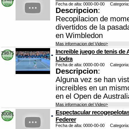
Fecha de alta: 0000-00-00
Categoria
Votar
Descripcion
:
Recopilacion de mome
divertidos de la pasad
en Wimbledon
Mas informacion del Video>
Increible juego de tenis de
29875
Llodra
Votar
Fecha de alta: 0000-00-00
Categoria
Descripcion
:
Alguna vez se han vis
increibles en un mism
en el Open de Australi
Mas informacion del Video>
Espectacular recogepelotas 
30081
Federer
Votar
Fecha de alta: 0000-00-00
Categoria