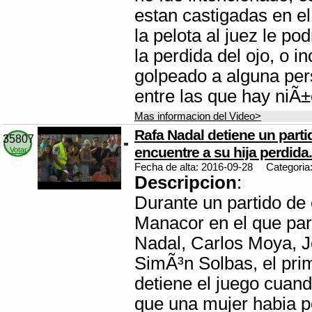
estan castigadas en el
la pelota al juez le po
la perdida del ojo, o i
golpeado a alguna per
entre las que hay niÃ±
Mas informacion del Video>
Rafa Nadal detiene un part
35807
encuentre a su hija perdida.
Votar
Fecha de alta: 2016-09-28
Categoria
Descripcion
:
Durante un partido de 
Manacor en el que par
Nadal, Carlos Moya, 
SimÃ³n Solbas, el prim
detiene el juego cuan
que una mujer habia pe