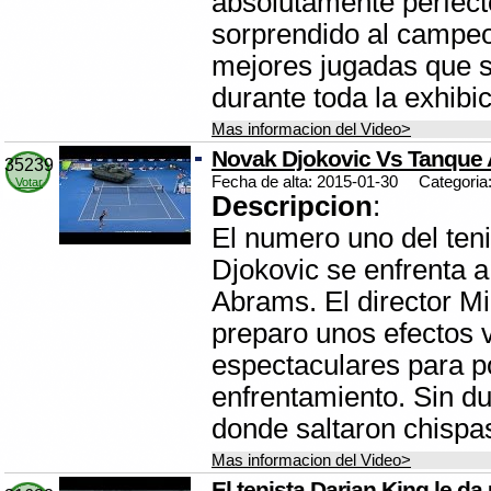
absolutamente perfect
sorprendido al campeo
mejores jugadas que s
durante toda la exhibic
Mas informacion del Video>
Novak Djokovic Vs Tanque
35239
Fecha de alta: 2015-01-30
Categoria
Votar
Descripcion
:
El numero uno del ten
Djokovic se enfrenta 
Abrams. El director M
preparo unos efectos 
espectaculares para p
enfrentamiento. Sin d
donde saltaron chispa
Mas informacion del Video>
El tenista Darian King le d