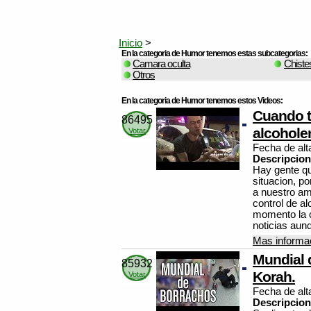
Inicio
>
En la categoria de Humor tenemos estas subcategorias:
Camara oculta
Chiste
Otros
En la categoria de Humor tenemos estos Videos:
Cuando t
86495
alcohole
Votar
Fecha de alt
Descripcion
Hay gente qu
situacion, p
a nuestro ami
control de a
momento la c
noticias aun
Mas informac
Mundial 
85932
Korah.
Votar
Fecha de alt
Descripcion