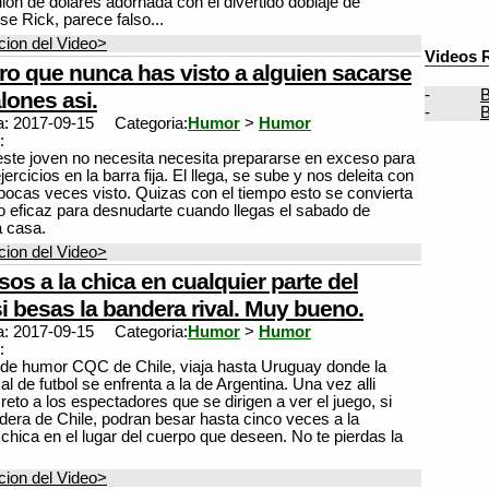
llon de dolares adornada con el divertido doblaje de
se Rick, parece falso...
ion del Video>
Videos 
ro que nunca has visto a alguien sacarse
-
B
lones asi.
-
B
a: 2017-09-15
Categoria:
Humor
>
Humor
:
ste joven no necesita necesita prepararse en exceso para
ercicios en la barra fija. El llega, se sube y nos deleita con
pocas veces visto. Quizas con el tiempo esto se convierta
 eficaz para desnudarte cuando llegas el sabado de
 casa.
ion del Video>
os a la chica en cualquier parte del
i besas la bandera rival. Muy bueno.
a: 2017-09-15
Categoria:
Humor
>
Humor
:
de humor CQC de Chile, viaja hasta Uruguay donde la
al de futbol se enfrenta a la de Argentina. Una vez alli
eto a los espectadores que se dirigen a ver el juego, si
dera de Chile, podran besar hasta cinco veces a la
chica en el lugar del cuerpo que deseen. No te pierdas la
ion del Video>