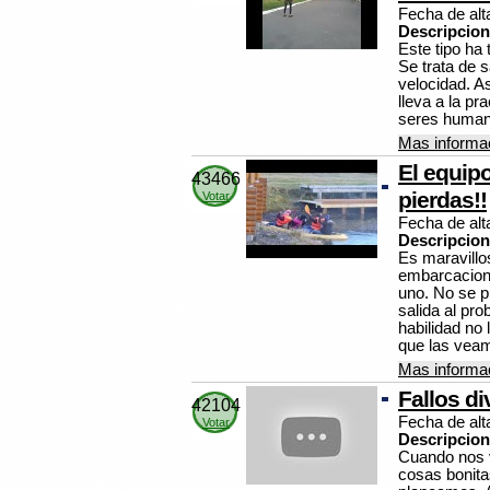
Fecha de alt
Descripcion
Este tipo ha 
Se trata de s
velocidad. As
lleva a la pr
seres human
Mas informac
El equip
43466
pierdas!!
Votar
Fecha de alt
Descripcion
Es maravillo
embarcacion 
uno. No se p
salida al pr
habilidad n
que las veam
Mas informac
Fallos di
42104
Fecha de alt
Votar
Descripcion
Cuando nos 
cosas bonita