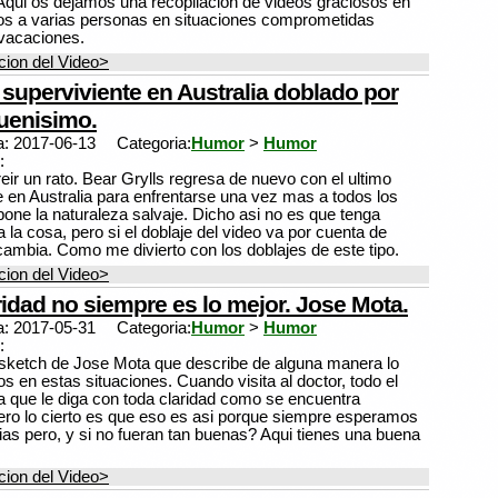
qui os dejamos una recopilacion de videos graciosos en
os a varias personas en situaciones comprometidas
vacaciones.
ion del Video>
 superviviente en Australia doblado por
uenisimo.
a: 2017-06-13
Categoria:
Humor
>
Humor
:
eir un rato. Bear Grylls regresa de nuevo con el ultimo
e en Australia para enfrentarse una vez mas a todos los
pone la naturaleza salvaje. Dicho asi no es que tenga
la cosa, pero si el doblaje del video va por cuenta de
cambia. Como me divierto con los doblajes de este tipo.
ion del Video>
ridad no siempre es lo mejor. Jose Mota.
a: 2017-05-31
Categoria:
Humor
>
Humor
:
 sketch de Jose Mota que describe de alguna manera lo
 en estas situaciones. Cuando visita al doctor, todo el
que le diga con toda claridad como se encuentra
ero lo cierto es que eso es asi porque siempre esperamos
ias pero, y si no fueran tan buenas? Aqui tienes una buena
ion del Video>