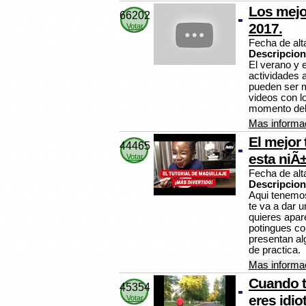
Los mejo
66202
2017.
Votar
Fecha de alt
Descripcion
El verano y 
actividades 
pueden ser m
videos con l
momento del 
Mas informac
El mejor 
44465
esta niÃ±
Votar
Fecha de alt
Descripcion
Aqui tenemo
te va a dar u
quieres apar
potingues co
presentan a
de practica.
Mas informac
Cuando t
45354
eres idio
Votar