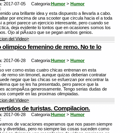
a: 2017-07-05
Categoria:
Humor
>
Humor
:
tenido una brillante idea y esta dispuesto a llevarla a cabo.
altar por encima de una scooter que circula hacia el a toda
i a priori parece un ejercicio interesante, pero cuando se
actica, deja evidente lo tontos que en ocasiones somos los
os. Ojo al piÃ±azo que se pegan ambos genios.
ion del Video>
o olimpico femenino de remo. No te lo
a: 2017-06-28
Categoria:
Humor
>
Humor
:
so ver como estas cuatro chicas entrenan en esta
de remo sin timonel, aunque quizas deberian contratar
uede negar que las chicas se esfuerzan por encontrar la
oblema que se les ha presentado, pero parece que la
o les acompaÃ±a generosamente. Tengo serias dudas de
os competir en las proximas olimpiadas.
ion del Video>
vertidos de turistas. Compilacion.
a: 2017-06-28
Categoria:
Humor
>
Humor
:
vamos de vacaciones esperamos que nos pasen siempre
s y divertidas, pero no siempre las cosas suceden como