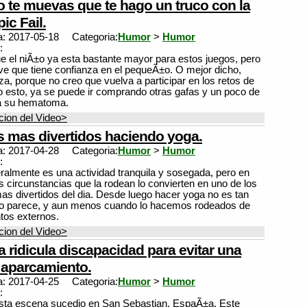
 te muevas que te hago un truco con la
ic Fail.
a: 2017-05-18
Categoria:
Humor
>
Humor
:
e el niÃ±o ya esta bastante mayor para estos juegos, pero
e que tiene confianza en el pequeÃ±o. O mejor dicho,
za, porque no creo que vuelva a participar en los retos de
ho esto, ya se puede ir comprando otras gafas y un poco de
a su hematoma.
ion del Video>
os mas divertidos haciendo yoga.
a: 2017-04-28
Categoria:
Humor
>
Humor
:
ralmente es una actividad tranquila y sosegada, pero en
s circunstancias que la rodean lo convierten en uno de los
 divertidos del dia. Desde luego hacer yoga no es tan
mo parece, y aun menos cuando lo hacemos rodeados de
tos externos.
ion del Video>
 ridicula discapacidad para evitar una
 aparcamiento.
a: 2017-04-25
Categoria:
Humor
>
Humor
:
ista escena sucedio en San Sebastian, EspaÃ±a. Este