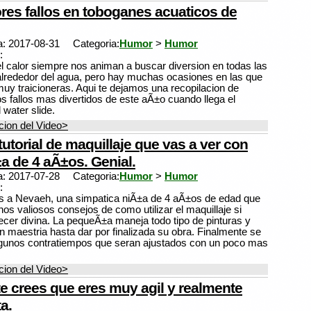
res fallos en toboganes acuaticos de
a: 2017-08-31
Categoria:
Humor
>
Humor
:
el calor siempre nos animan a buscar diversion en todas las
alrededor del agua, pero hay muchas ocasiones en las que
uy traicioneras. Aqui te dejamos una recopilacion de
os fallos mas divertidos de este aÃ±o cuando llega el
water slide.
ion del Video>
tutorial de maquillaje que vas a ver con
a de 4 aÃ±os. Genial.
a: 2017-07-28
Categoria:
Humor
>
Humor
:
s a Nevaeh, una simpatica niÃ±a de 4 aÃ±os de edad que
nos valiosos consejos de como utilizar el maquillaje si
ecer divina. La pequeÃ±a maneja todo tipo de pinturas y
n maestria hasta dar por finalizada su obra. Finalmente se
lgunos contratiempos que seran ajustados con un poco mas
ion del Video>
e crees que eres muy agil y realmente
ta.