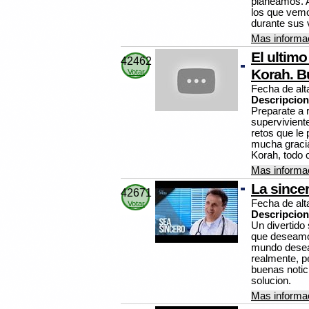
planeamos. A
los que vem
durante sus 
Mas informac
El ultimo
42462
Korah. B
Votar
Fecha de alt
Descripcion
Preparate a r
supervivient
retos que le 
mucha gracia 
Korah, todo 
Mas informac
La since
42671
Fecha de alt
Votar
Descripcion
Un divertido
que deseamos
mundo desea 
realmente, p
buenas notic
solucion.
Mas informac