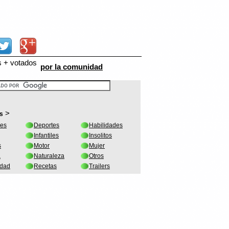
s + votados
por la comunidad
>
s
les
Deportes
Habilidades
Infantiles
Insolitos
s
Motor
Mujer
a
Naturaleza
Otros
idad
Recetas
Trailers