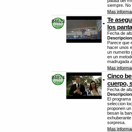
patata del mi
siempre. No 
Mas informac
Te asegu
84623
los panta
Votar
Fecha de alt
Descripcion
Parece que e
hacer unos ej
un numerito 
en un metodo
madrugada a
Mas informac
Cinco bes
84874
cuerpo, s
Votar
Fecha de alt
Descripcion
El programa 
seleccion loc
proponen un r
besan la ban
exhuberante 
sorpresa.
Mas informac