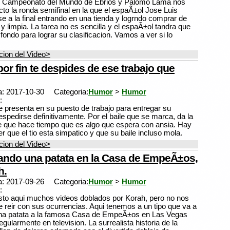
el Campeonato del Mundo de Ebrios y Palomo Lama nos
cto la ronda semifinal en la que el espaÃ±ol Jose Luis
e a la final entrando en una tienda y logrndo comprar de
y limpia. La tarea no es sencilla y el espaÃ±ol tandra que
ondo para lograr su clasificacion. Vamos a ver si lo
ion del Video>
or fin te despides de ese trabajo que
a: 2017-10-30
Categoria:
Humor
>
Humor
:
e presenta en su puesto de trabajo para entregar su
espedirse definitivamente. Por el baile que se marca, da la
 que hace tiempo que es algo que espera con ansia. Hay
 que el tio esta simpatico y que su baile incluso mola.
ion del Video>
do una patata en la Casa de EmpeÃ±os,
h.
a: 2017-09-26
Categoria:
Humor
>
Humor
:
to aqui muchos videos doblados por Korah, pero no nos
reir con sus ocurrencias. Aqui tenemos a un tipo que va a
a patata a la famosa Casa de EmpeÃ±os en Las Vegas
ularmente en television. La surrealista historia de la