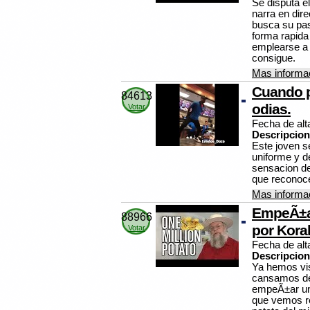
Se disputa 
narra en dire
busca su pas
forma rapida 
emplearse a f
consigue.
Mas informac
Cuando p
84613
odias.
Votar
Fecha de alt
Descripcion
Este joven s
uniforme y d
sensacion de
que reconocer
Mas informac
EmpeÃ±an
88966
por Kora
Votar
Fecha de alt
Descripcion
Ya hemos vis
cansamos de 
empeÃ±ar un
que vemos reg