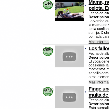
Mama, no
41440
pelota. Ep
Votar
Fecha de alt
Descripcion
La verdad qu
la mama se v
tenia confian
su hijo. Dic
pomada par
Mas informac
Los fall
39858
Fecha de alt
Votar
Descripcion
El yoga gene
ocasiones la
momentos mas
sencillo co
otros elemen
Mas informac
Finge una
39710
multa de
Votar
Fecha de alt
Descripcion
Esta surreal