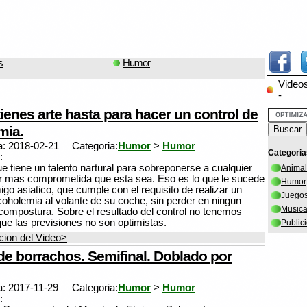
s
Humor
Video
-
ienes arte hasta para hacer un control de
mia.
a: 2018-02-21
Categoria:
Humor
>
Humor
Categoria
:
e tiene un talento nartural para sobreponerse a cualquier
Anima
or mas comprometida que esta sea. Eso es lo que le sucede
Humor
go asiatico, que cumple con el requisito de realizar un
Juego
lcoholemia al volante de su coche, sin perder en ningun
Music
ompostura. Sobre el resultado del control no tenemos
que las previsiones no son optimistas.
Public
ion del Video>
de borrachos. Semifinal. Doblado por
a: 2017-11-29
Categoria:
Humor
>
Humor
: