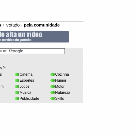
 + votado -
pela comunidade
>
s
s
Cinema
Cozinha
Esportes
Humor
um
Jogos
Motor
Musica
Natureza
Publicidade
Skills