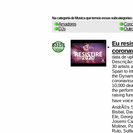
Na categoria de Musica que temos essas subcategorias:
Amadores
Conc
DJs
Outr
Eu resis
83151
coronav
Votar
data de up
Descrição:
30 artists
Spain to in
the Dynamic
coronaviru
10,000 dea
the perform
raising fun
have voice
AndrÃ©s Su
Bisbal, Da
Ele, Georg
Josemi Car
Moliner, P
Rulo, Sofil