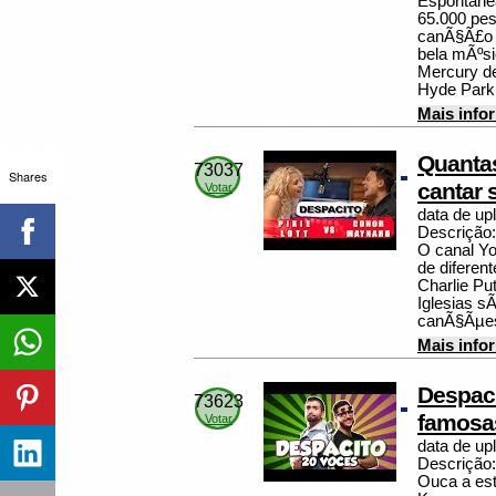
Espontane
65.000 pe
canÃ§Ã£o f
bela mÃºsi
Mercury d
Hyde Park.
Mais info
Quantas
73037
Shares
cantar 
Votar
data de up
Descrição:
O canal Y
de diferen
Charlie Pu
Iglesias 
canÃ§Ãµes
Mais info
Despaci
73623
famosas
Votar
data de up
Descrição:
Ouca a est