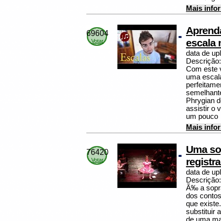
Mais info
Aprenda
69604
escala 
Votar
data de up
Descrição:
Com este 
uma escal
perfeitame
semelhante
Phrygian 
assistir o 
um pouco
Mais info
Uma sop
76420
registra
Votar
data de up
Descrição:
Ã‰ a sopra
dos contos
que existe
substituir
de uma man