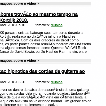
rmações sobre o vídeo
>
mbores trovÃ£o ao mesmo tempo na
Kortrijk 2018.
load: 2018-07-16
tematico:
Musica
00 percussionistas bateram seus tambores durante a
Kortrijk, realizada no dia 1Âº de julho, na Flandres
 na BÃ©lgica. Com os dois oradores de Broel como
s, os participantes dessa reuniÃ£o tocaram em unÃ­ssono
eria alguns temas famosos como Queen s We Will Rock
Dance de David Bowie, ou Du Hast de Rammstein, entre
rmações sobre o vídeo
>
cao hipnotica das cordas de guitarra ao
load: 2018-02-20
tematico:
Musica
 ver de dentro da caixa de ressonÃ¢ncia de uma guitarra
 como as cordas dela vibram quando jogadas. Embora dÃª
Ã£o de que a vibraÃ§Ã£o Ã© vista em cÃ¢mera lenta, a
 que ela Ã© vista na velocidade normal. Um grande tiro de
 diferente que praticamente te cativa.