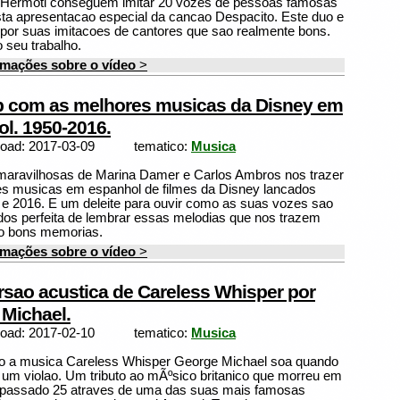
Hermoti conseguem imitar 20 vozes de pessoas famosas
sta apresentacao especial da cancao Despacito. Este duo e
por suas imitacoes de cantores que sao realmente bons.
o seu trabalho.
rmações sobre o vídeo
>
 com as melhores musicas da Disney em
l. 1950-2016.
load: 2017-03-09
tematico:
Musica
maravilhosas de Marina Damer e Carlos Ambros nos trazer
s musicas em espanhol de filmes da Disney lancados
 e 2016. E um deleite para ouvir como as suas vozes sao
dos perfeita de lembrar essas melodias que nos trazem
ao bons memorias.
rmações sobre o vídeo
>
rsao acustica de Careless Whisper por
Michael.
load: 2017-02-10
tematico:
Musica
 a musica Careless Whisper George Michael soa quando
um violao. Um tributo ao mÃºsico britanico que morreu em
passado 25 atraves de uma das suas mais famosas