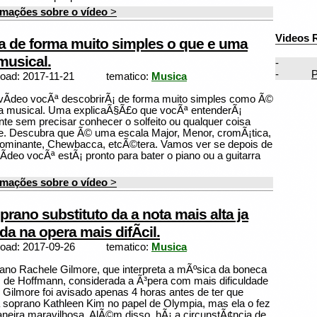
rmações sobre o vídeo
>
Videos 
 de forma muito simples o que e uma
musical.
-
-
P
load: 2017-11-21
tematico:
Musica
vÃ­deo vocÃª descobrirÃ¡ de forma muito simples como Ã©
a musical. Uma explicaÃ§Ã£o que vocÃª entenderÃ¡
nte sem precisar conhecer o solfeito ou qualquer coisa
. Descubra que Ã© uma escala Major, Menor, cromÃ¡tica,
dominante, Chewbacca, etcÃ©tera. Vamos ver se depois de
vÃ­deo vocÃª estÃ¡ pronto para bater o piano ou a guitarra
rmações sobre o vídeo
>
rano substituto da a nota mais alta ja
da na opera mais difÃ­cil.
load: 2017-09-26
tematico:
Musica
no Rachele Gilmore, que interpreta a mÃºsica da boneca
 de Hoffmann, considerada a Ã³pera com mais dificuldade
. Gilmore foi avisado apenas 4 horas antes de ter que
 a soprano Kathleen Kim no papel de Olympia, mas ela o fez
eira maravilhosa. AlÃ©m disso, hÃ¡ a circunstÃ¢ncia de