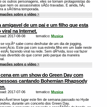
e os outros personagens, eles se tornam protagonistas do
que nem os assassinatos sÃ£o travadas. E ainda, hÃ¡
ara a sÃ©tima temporada.
rmações sobre o vídeo
>
 amigavel de um pai e um filho que esta
viral na Internet.
load: 2017-08-08
tematico:
Musica
 se vocÃª sabe como desfrutar de um dia de jogging,
exercÃ­cio. Este pai com sua estrela filho em um baile neste
 estÃ¡ fazendo viral na rede. Sem dÃºvida, isso vai fazer
ais divertido do que correr pelo parque da maneira
al.
rmações sobre o vídeo
>
 cena em um show do Green Day com
 pessoas cantando Bohemian Rhapsody
en.
load: 2017-07-06
tematico:
Musica
incrÃ­vel teve lugar este fim de semana passado no Hyde
ondres, durante um concerto dos Green Day.