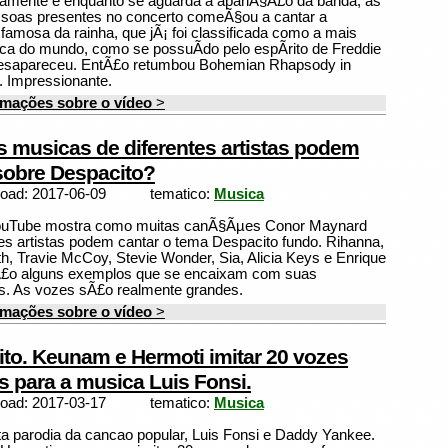
amente e enquanto se aguarda a apariÃ§Ã£o da banda, as
ssoas presentes no concerto comeÃ§ou a cantar a
amosa da rainha, que jÃ¡ foi classificada como a mais
ca do mundo, como se possuÃ­do pelo espÃ­rito de Freddie
esapareceu. EntÃ£o retumbou Bohemian Rhapsody in
 Impressionante.
rmações sobre o vídeo
>
 musicas de diferentes artistas podem
sobre Despacito?
load: 2017-06-09
tematico:
Musica
ouTube mostra como muitas canÃ§Ãµes Conor Maynard
tes artistas podem cantar o tema Despacito fundo. Rihanna,
th, Travie McCoy, Stevie Wonder, Sia, Alicia Keys e Enrique
sÃ£o alguns exemplos que se encaixam com suas
. As vozes sÃ£o realmente grandes.
rmações sobre o vídeo
>
to. Keunam e Hermoti imitar 20 vozes
 para a musica Luis Fonsi.
load: 2017-03-17
tematico:
Musica
a parodia da cancao popular, Luis Fonsi e Daddy Yankee.