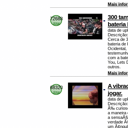
Mais info
300 ta
72688
bateria 
Votar
data de up
Descrição:
Cerca de 3
bateria de 
Ocidental,
testemunha
com a bat
You, Lets 
outros.
Mais info
A vibra
68320
jogar.
Votar
data de up
Descrição:
Ã‰ curioso
a maneira
a sensaÃ§
verdade Ã©
um Ã¢ngulo