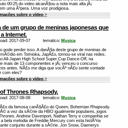
uto 00:25 do video alcanÃ§ou a nota mais alta jÃ¡
 em uma Ã³pera. Uma voz prodigiosa.
rmações sobre o vídeo
>
a de um grupo de meninas japonesas que
a Internet.
load: 2017-09-07
tematico:
Musica
 pode perder isso. A danÃ§a deste grupo de meninas de
mÃ©dio em Tomioka, JapÃ£o, tornou-se viral nas redes.
 All-Japan High School Super Cup Dance-Off, na
de mais de 13 componentes e jÃ¡ venceu o concurso
zes antes. NÃ£o me diga que vocÃª nÃ£o sente vontade
r com eles?
rmações sobre o vídeo
>
of Thrones Rhapsody.
load: 2017-08-08
tematico:
Musica
sÃ£o da famosa canÃ§Ã£o do Queen, Bohemian Rhapsody.
Ã© a vez da sÃ©rie da HBO igualmente populares, jogos
Thrones. Andrew Davenport, Nathan Terry e companhia se
a bela melodia de Freddie Mercury com esta histÃ³ria
ante conjunto durante a sÃ©rie. Jon Snow, Daenerys