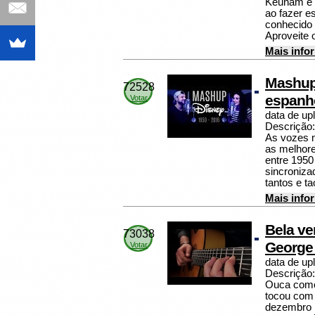
Keunam e 
ao fazer e
conhecido 
Aproveite 
Mais info
Mashup
72528
espanho
Votar
data de up
Descrição:
As vozes 
as melhore
entre 1950
sincroniza
tantos e t
Mais info
Bela ve
73038
George 
Votar
data de up
Descrição:
Ouca como
tocou com 
dezembro 