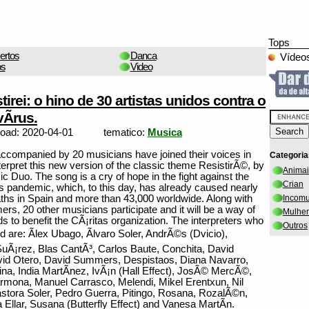
Tops
ertos
Danca
Vídeos
os
Video
tirei: o hino de 30 artistas unidos contra o
Ã­rus.
load: 2020-04-01
tematico:
Musica
 accompanied by 20 musicians have joined their voices in
Categoria
terpret this new version of the classic theme ResistirÃ©, by
Animai
 Duo. The song is a cry of hope in the fight against the
Crian
s pandemic, which, to this day, has already caused nearly
ths in Spain and more than 43,000 worldwide. Along with
Incom
ers, 20 other musicians participate and it will be a way of
Mulher
ds to benefit the CÃ¡ritas organization. The interpreters who
Outros
d are: Ãlex Ubago, Ãlvaro Soler, AndrÃ©s (Dvicio),
Ã¡rez, Blas CantÃ³, Carlos Baute, Conchita, David
vid Otero, David Summers, Despistaos, Diana Navarro,
ina, India MartÃ­nez, IvÃ¡n (Hall Effect), JosÃ© MercÃ©,
mona, Manuel Carrasco, Melendi, Mikel Erentxun, Nil
astora Soler, Pedro Guerra, Pitingo, Rosana, RozalÃ©n,
a Ellar, Susana (Butterfly Effect) and Vanesa MartÃ­n.