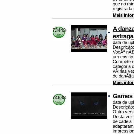
que no min
registrada
Mais info
A danz
73443
estraga 
Votar
data de up
Descrição:
VocÃª nÃ£o
um ensino 
Compete no
categoria 
vÃ¡rias ve
de danÃ§a
Mais info
Games 
74638
data de up
Votar
Descrição:
Outra ver
Desta vez 
de cadeia 
adaptaram 
impression