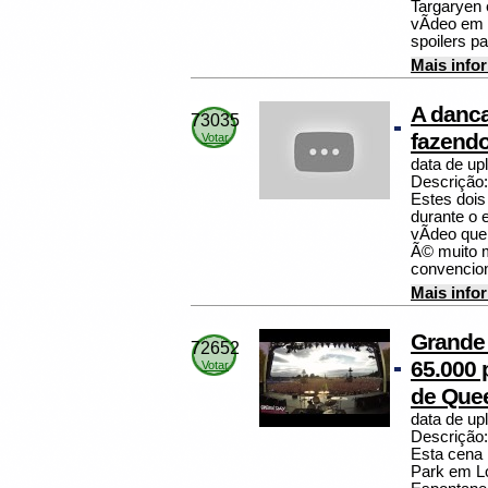
Targaryen 
vÃ­deo em 
spoilers p
Mais info
A danca
73035
fazendo 
Votar
data de up
Descrição:
Estes dois
durante o 
vÃ­deo que
Ã© muito m
convencion
Mais info
Grande
72652
65.000
Votar
de Que
data de up
Descrição:
Esta cena 
Park em L