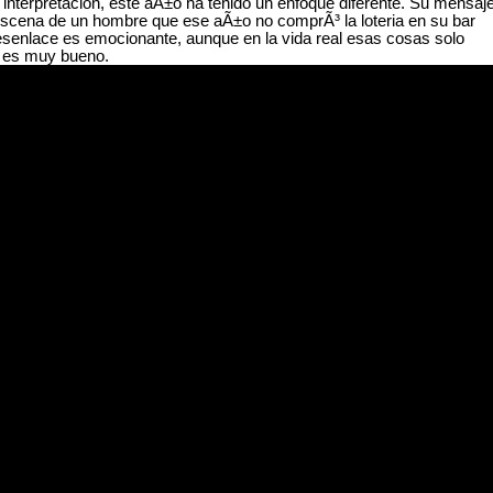
interpretacion, este aÃ±o ha tenido un enfoque diferente. Su mensaje
 escena de un hombre que ese aÃ±o no comprÃ³ la loteria en su bar
esenlace es emocionante, aunque en la vida real esas cosas solo
o es muy bueno.