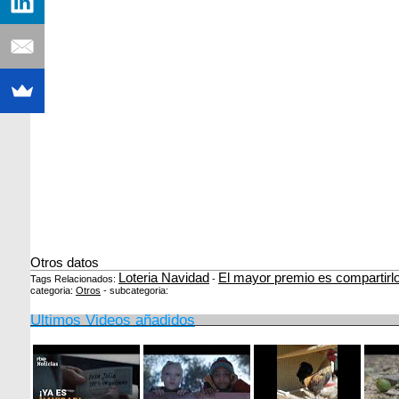
Otros datos
Loteria Navidad
El mayor premio es compartirl
Tags Relacionados:
-
categoria:
Otros
- subcategoria:
Ultimos Videos añadidos