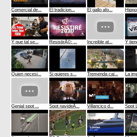
Comercial de...
El tradicion...
El gallo afo...
Hipnot
Y que tal se...
ResistirÃ©: ...
Increible at...
Y tien
Quien necesi...
Si quieres s...
Tremenda cai...
La imp
Genial spot ...
Spot navideÃ...
Villancico d...
Spot L