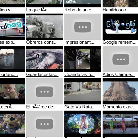
ico vi...
La que lÃ­a ...
Robo de un c...
Habilidoso r...
es exp...
Obreros cons...
Impresionant...
Google remem...
ortanc...
Guardacostas...
Cuando las b...
Adios Chimue...
oterÃ­...
El hÃ©roe de...
Gato Vs Rata...
Momento exac...