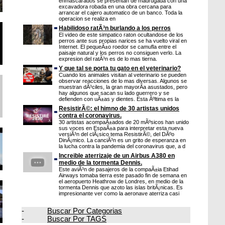
enmascarados se presentan de madrugada con una
excavadora robada en una obra cercana para
arrancar el cajero automatico de un banco. Toda la
operacion se realiza en
Habilidoso ratÃ³n burlando a los perros
El video de este simpatico raton ocultandose de los
perros ante sus propias narices se ha vuelto viral en
Internet. El pequeÃ±o roedor se camufla entre el
paisaje natural y los perros no consiguen verlo. La
expresion del ratÃ³n es de lo mas tierna.
Y que tal se porta tu gato en el veterinario?
Cuando los animales visitan al veterinario se pueden
observar reacciones de lo mas diversas. Algunos se
muestran dÃ³ciles, la gran mayorÃ­a asustados, pero
hay algunos que sacan su lado guerrero y se
defienden con uÃ±as y dientes. Esta Ãºltima es la
ResistirÃ©: el himno de 30 artistas unidos
contra el coronavirus.
30 artistas acompaÃ±ados de 20 mÃºsicos han unido
sus voces en EspaÃ±a para interpretar esta nueva
versiÃ³n del clÃ¡sico tema ResistirÃ©, del DÃºo
DinÃ¡mico. La canciÃ³n es un grito de esperanza en
la lucha contra la pandemia del coronavirus que, a d
Increible aterrizaje de un Airbus A380 en
medio de la tormenta Dennis.
Este aviÃ³n de pasajeros de la compaÃ±ia Etihad
Airways tomaba tierra este pasado fin de semana en
el aeropuerto Heathrow de Londres, en medio de la
tormenta Dennis que azoto las islas britÃ¡nicas. Es
impresionante ver como la aeronave aterriza casi
-
Buscar Por Categorias
-
Buscar Por TAGS