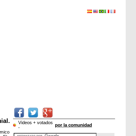
ial.
Videos + votados
por la comunidad
-
emico