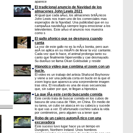
aparece
El tradicional anuncio de Navidad de los
almacenes John Lewis 2021
Al igual que cada aÃ±o, los almacenes britÃ¡nicos
John Lewis nos traen uno de los comerciales mas
esperados de la Navidad. Una publicidad que en su
campaÃ±a navideÃ±a siempre logra emocionar a los
televidentes. Este aÃ±o el anuncio nos muestra
como s
El gallo afonico que se desmaya cuando
canta
La voz de este gallo no es la mÃ¡s bonita, pero aun
asÃ­ se aplica en su misiÃ³n de llevar la voz cantante.
Cada vez que lo hace, el animal prolonga tanto su
canto que finalmente hiperventila y cae desmayado.
Su dueÃ±o se llama Okan Gokbudak y reside
Hipnotico video que combina el zoom con un
bucle.
El video es un trabajo del artista Shahzod Boyhonov
y viene a ser una pelicula corta en bucle en la que el
zoom logra que aparezca una sorprendente imagen
tras otra. El resultado es una de esas secuencias
que, sin saber por que, te llegan a hipnotiza
La que lÃ­a este cerdo buscando comida
Este cerdo trata de buscar comida en los cubos de
basura de una casa de Yibin, en China. En medio de
su tarea, un cubo se atasca en su cabeza y sucede
lo que vas a ver. El afortunado cochino salva la vida
por centimetros, pero alguien va a tener que
Robo de un cajero automÃ¡tico con una
excavadora
Este suceso tuvo lugar hace ya un tiempo en
Dungiven, Northern Ireland. Unos hombres