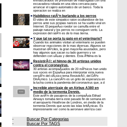
enmascarados se presentan de madrugada con una
excavadora robada en una obra cercana para
arrancar el cajero automatico de un banco. Toda la
operacion se realiza en
Habilidoso ratÃ³n burlando a los perros
El video de este simpatico raton ocultandose de los
perros ante sus propias narices se ha vuelto viral en
Internet. El pequeÃ±o roedor se camufla entre el
paisaje natural y los perros no consiguen verlo. La
expresion del ratÃ³n es de lo mas tierna.
Y que tal se porta tu gato en el veterinario?
Cuando los animales visitan al veterinario se pueden
observar reacciones de lo mas diversas. Algunos se
muestran dÃ³ciles, la gran mayorÃ­a asustados, pero
hay algunos que sacan su lado guerrero y se
defienden con uÃ±as y dientes. Esta Ãºltima es la
ResistirÃ©: el himno de 30 artistas unidos
contra el coronavirus.
30 artistas acompaÃ±ados de 20 mÃºsicos han unido
sus voces en EspaÃ±a para interpretar esta nueva
versiÃ³n del clÃ¡sico tema ResistirÃ©, del DÃºo
DinÃ¡mico. La canciÃ³n es un grito de esperanza en
la lucha contra la pandemia del coronavirus que, a d
Increible aterrizaje de un Airbus A380 en
medio de la tormenta Dennis.
Este aviÃ³n de pasajeros de la compaÃ±ia Etihad
Airways tomaba tierra este pasado fin de semana en
el aeropuerto Heathrow de Londres, en medio de la
tormenta Dennis que azoto las islas britÃ¡nicas. Es
impresionante ver como la aeronave aterriza casi
-
Buscar Por Categorias
-
Buscar Por TAGS