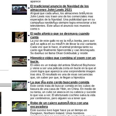
aparece
El tradicional anuncio de Navidad de los
almacenes John Lewis 2021
Al igual que cada aÃ±o, los almacenes britÃ¡nicos
John Lewis nos traen uno de los comerciales mas
esperados de la Navidad. Una publicidad que en su
campaÃ±a navideÃ±a siempre logra emocionar a los
televidentes. Este aÃ±o el anuncio nos muestra
como s
El gallo afonico que se desmaya cuando
canta
La voz de este gallo no es la mÃ¡s bonita, pero aun
asÃ­ se aplica en su misiÃ³n de llevar la voz cantante.
Cada vez que lo hace, el animal prolonga tanto su
canto que finalmente hiperventila y cae desmayado.
Su dueÃ±o se llama Okan Gokbudak y reside
Hipnotico video que combina el zoom con un
bucle.
El video es un trabajo del artista Shahzod Boyhonov
y viene a ser una pelicula corta en bucle en la que el
zoom logra que aparezca una sorprendente imagen
tras otra. El resultado es una de esas secuencias
que, sin saber por que, te llegan a hipnotiza
La que lÃ­a este cerdo buscando comida
Este cerdo trata de buscar comida en los cubos de
basura de una casa de Yibin, en China. En medio de
su tarea, un cubo se atasca en su cabeza y sucede
lo que vas a ver. El afortunado cochino salva la vida
por centimetros, pero alguien va a tener que
Robo de un cajero automÃ¡tico con una
excavadora
Este suceso tuvo lugar hace ya un tiempo en
Dungiven, Northern Ireland. Unos hombres