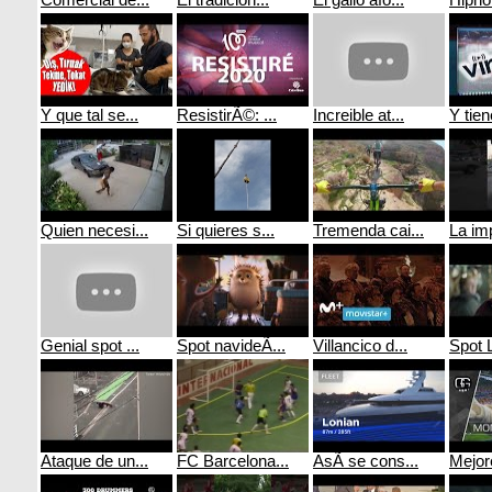
Comercial de...
El tradicion...
El gallo afo...
Hipnot
Y que tal se...
ResistirÃ©: ...
Increible at...
Y tien
Quien necesi...
Si quieres s...
Tremenda cai...
La imp
Genial spot ...
Spot navideÃ...
Villancico d...
Spot L
Ataque de un...
FC Barcelona...
AsÃ­ se cons...
Mejor