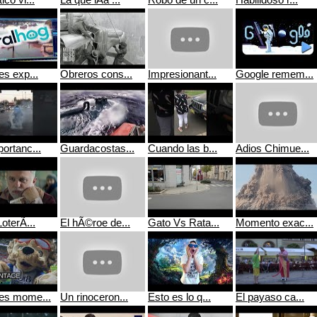
ico vi...
La que lÃ­a ...
Robo de un c...
Habilidoso r...
es exp...
Obreros cons...
Impresionant...
Google remem...
ortanc...
Guardacostas...
Cuando las b...
Adios Chimue...
oterÃ­...
El hÃ©roe de...
Gato Vs Rata...
Momento exac...
es mome...
Un rinoceron...
Esto es lo q...
El payaso ca...