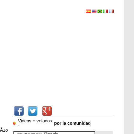
Videos + votados
por la comunidad
-
eÃ±o