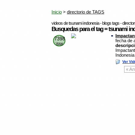
Inicio
>
directorio de TAGS
videos de tsunami indonesia - blogs tags - director
Busquedas para el tag = tsunami in
Impactan
7398
fecha de 
Votar
descripc
Impactant
Indonesia
Ver Vid
« An