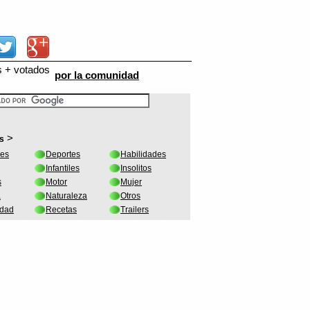
s + votados
por la comunidad
>
s
les
Deportes
Habilidades
Infantiles
Insolitos
s
Motor
Mujer
a
Naturaleza
Otros
idad
Recetas
Trailers