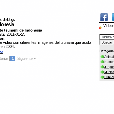
io de blogs
donesia
Video
-
te tsunami de Indonesia
alta: 2011-01-25
ion
:
e video con diferentes imagenes del tsunami que asolo
 en 2004.
Categoria
eo
Anima
terior
1
Siguiente »
Humor
Juego
Music
Public