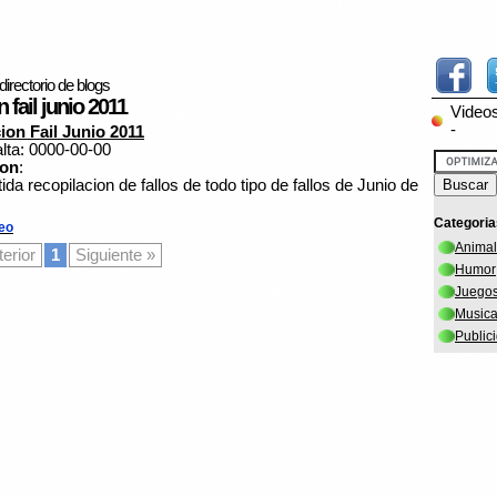
directorio de blogs
fail junio 2011
Video
-
on Fail Junio 2011
alta: 0000-00-00
ion
:
ida recopilacion de fallos de todo tipo de fallos de Junio de
Categoria
eo
Anima
terior
1
Siguiente »
Humor
Juego
Music
Public