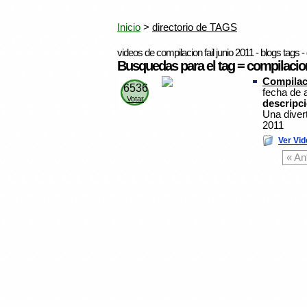
Inicio
>
directorio de TAGS
videos de compilacion fail junio 2011 - blogs tags - 
Busquedas para el tag = compilacion 
Compilaci
6536
fecha de 
Votar
descripc
Una divert
2011
Ver Vid
« An