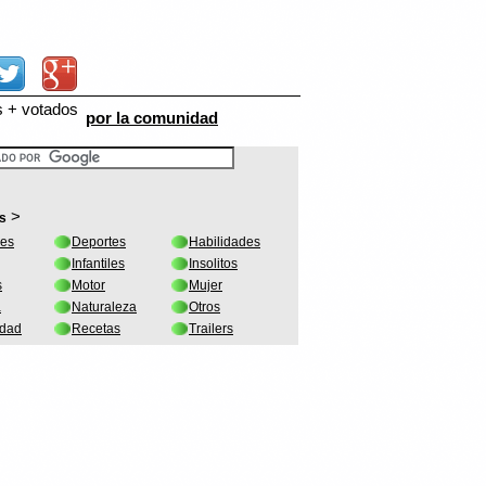
s + votados
por la comunidad
>
s
les
Deportes
Habilidades
Infantiles
Insolitos
s
Motor
Mujer
a
Naturaleza
Otros
idad
Recetas
Trailers